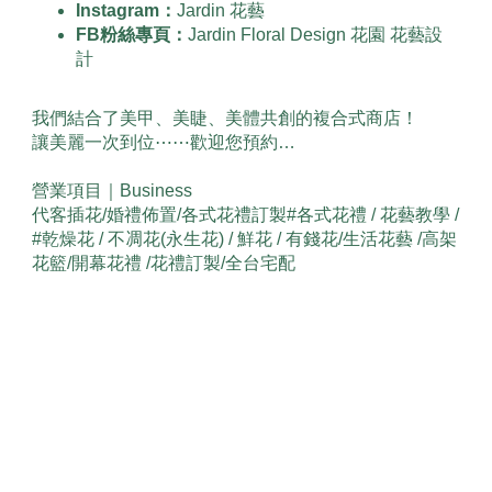
Instagram：
Jardin 花藝
FB粉絲專頁：
Jardin Floral Design 花園 花藝設
計
我們結合了美甲、美睫、美體共創的複合式商店！
讓美麗一次到位⋯⋯歡迎您預約…
營業項目｜Business
代客插花/婚禮佈置/各式花禮訂製#各式花禮 / 花藝教學 /
#乾燥花 / 不凋花(永生花) / 鮮花 / 有錢花/生活花藝 /高架
花籃/開幕花禮 /花禮訂製/全台宅配