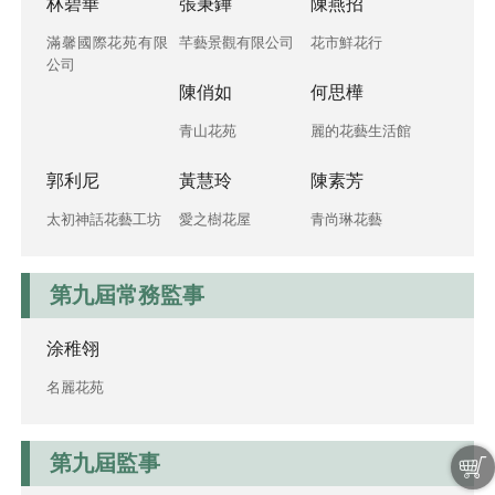
林碧華
張秉鏵
陳燕招
滿馨國際花苑有限
芊藝景觀有限公司
花市鮮花行
公司
陳俏如
何思樺
青山花苑
麗的花藝生活館
郭利尼
黃慧玲
陳素芳
太初神話花藝工坊
愛之樹花屋
青尚琳花藝
第九屆常務監事
涂稚翎
名麗花苑
第九屆監事