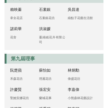
賴映蓁
石素銀
吳昌達
韋全花店
石素銀花坊
綠點子花藝生活館
諶莉華
洪淑媛
花舍
蔓綠絨花卉有限公
司
第九屆理事
阮楚蘋
蘇怡如
林炳勳
禾森花坊
琇麗花坊
偉盛花坊
許慶賢
張宏安
李嘉偉
聖她安娜花坊
蘭城花事
小熊森林花藝設計