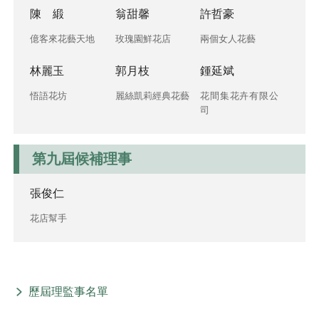
陳 緞
翁甜馨
許哲豪
億客來花藝天地
玫瑰園鮮花店
兩個女人花藝
林麗玉
郭月枝
鍾延斌
悟語花坊
麗絲凱莉經典花藝
花間集花卉有限公
司
第九屆候補理事
張俊仁
花店幫手
歷屆理監事名單