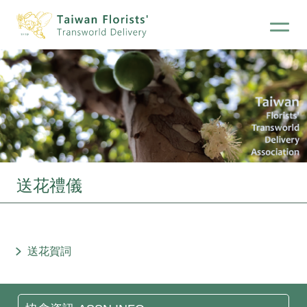
送花禮儀
送花賀詞