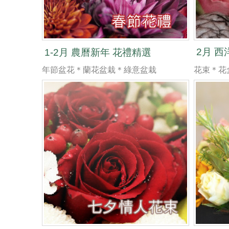
2月 
1-2月 農曆新年 花禮精選
花束＊花
年節盆花＊蘭花盆栽＊綠意盆栽