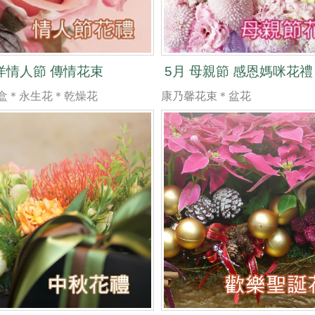
西洋情人節 傳情花束
5月 母親節 感恩媽咪花禮
盒＊永生花＊乾燥花
康乃馨花束＊盆花