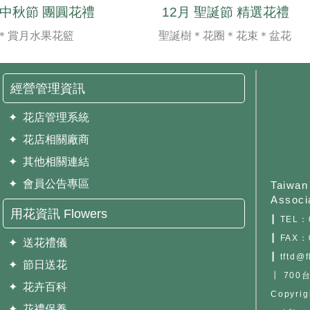
月 中秋節 團圓花禮
12月 聖誕節 精選花禮
＊賞月水果花籃
聖誕樹＊花圈＊花束＊盆花
經營管理資訊
✦ 花店管理系統
✦ 花店相關廠商
✦ 其他相關連結
✦ 會員公告專區
Taiwan 
Associ
用花資訊 Flowers
┃ TEL：
┃ FAX：
✦ 送花禮儀
┃ tftd@f
✦ 節日送花
┃ 70
✦ 花卉百科
Copyr
✦ 花禮保養