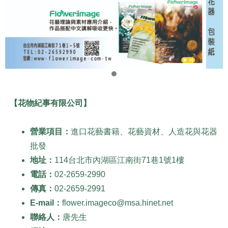
【花物紀事有限公司】
營業項目：
進口花藝書籍、花藝資材、人造花與花器
批發
地址：
114台北市內湖區江南街71巷1號1樓
電話：
02-2659-2990
傳真：
02-2659-2991
E-mail：
flower.imageco@msa.hinet.net
聯絡人：
唐先生