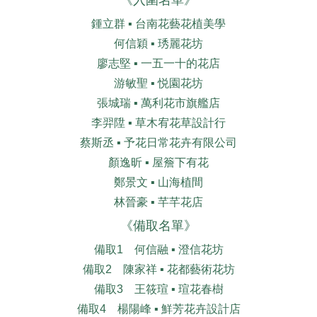
《入圍名單》
鍾立群 ▪︎ 台南花藝花植美學
何信穎 ▪︎ 琇麗花坊
廖志堅 ▪︎ 一五一十的花店
游敏聖 ▪︎ 悦園花坊
張城瑞 ▪︎ 萬利花市旗艦店
李羿陞 ▪︎ 草木宥花草設計行
蔡斯丞 ▪︎ 予花日常花卉有限公司
顏逸昕 ▪︎ 屋簷下有花
鄭景文 ▪︎ 山海植間
林晉豪 ▪︎ 芊芊花店
《備取名單》
備取1 何信融 ▪︎ 澄信花坊
備取2 陳家祥 ▪︎ 花都藝術花坊
備取3 王筱瑄 ▪︎ 瑄花春樹
備取4 楊陽峰 ▪︎ 鮮芳花卉設計店